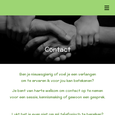
Ga
direct
naar
de
hoofdinhoud
Contact
Ben je nieuwsgierig of voel je een verlangen
om te ervaren ik voor jou kan betekenen?
Je bent van harte welkom om contact op te nemen
voor een sessie, kennismaking of gewoon een gesprek.
Lukt het je even niet om mij telefonisch te bereiken?